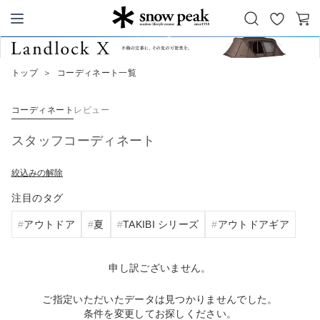
お
カ
Snow Peak
気
ー
に
ト
トップ
＞
コーディネート一覧
入
り
コーディネート
レビュー
スタッフコーディネート
絞込みの解除
注目のタグ
アウトドア
夏
TAKIBI シリーズ
アウトドアギア
申し訳ございません。
ご指定いただいたデータは見つかりませんでした。
条件を変更してお探しください。