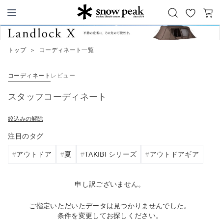
お
カ
Snow Peak
気
ー
に
ト
トップ
＞
コーディネート一覧
入
り
コーディネート
レビュー
スタッフコーディネート
絞込みの解除
注目のタグ
アウトドア
夏
TAKIBI シリーズ
アウトドアギア
申し訳ございません。
ご指定いただいたデータは見つかりませんでした。
条件を変更してお探しください。