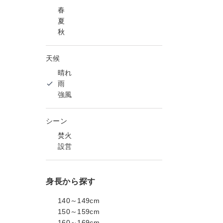
春
夏
秋
天候
晴れ
雨
強風
シーン
焚火
設営
身長から探す
140～149cm
150～159cm
160～169cm