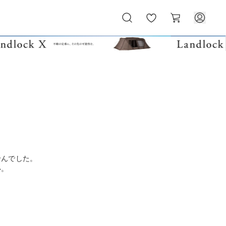
お
カ
気
ー
に
ト
入
り
せんでした。
い。