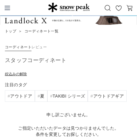
お
カ
Snow Peak
気
ー
に
ト
トップ
＞
コーディネート一覧
入
り
コーディネート
レビュー
スタッフコーディネート
絞込みの解除
注目のタグ
アウトドア
夏
TAKIBI シリーズ
アウトドアギア
申し訳ございません。
ご指定いただいたデータは見つかりませんでした。
条件を変更してお探しください。