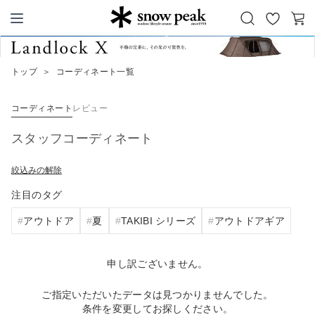
お
カ
Snow Peak
気
ー
に
ト
トップ
＞
コーディネート一覧
入
り
コーディネート
レビュー
スタッフコーディネート
絞込みの解除
注目のタグ
アウトドア
夏
TAKIBI シリーズ
アウトドアギア
申し訳ございません。
ご指定いただいたデータは見つかりませんでした。
条件を変更してお探しください。