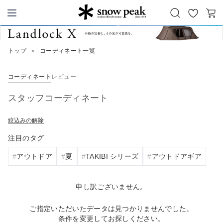
お
カ
Snow Peak
気
ー
に
ト
トップ
＞
コーディネート一覧
入
り
コーディネート
レビュー
スタッフコーディネート
絞込みの解除
注目のタグ
アウトドア
夏
TAKIBI シリーズ
アウトドアギア
申し訳ございません。
ご指定いただいたデータは見つかりませんでした。
条件を変更してお探しください。