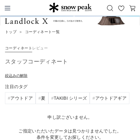
お
カ
Snow Peak
気
ー
に
ト
トップ
＞
コーディネート一覧
入
り
コーディネート
レビュー
スタッフコーディネート
絞込みの解除
注目のタグ
アウトドア
夏
TAKIBI シリーズ
アウトドアギア
申し訳ございません。
ご指定いただいたデータは見つかりませんでした。
条件を変更してお探しください。