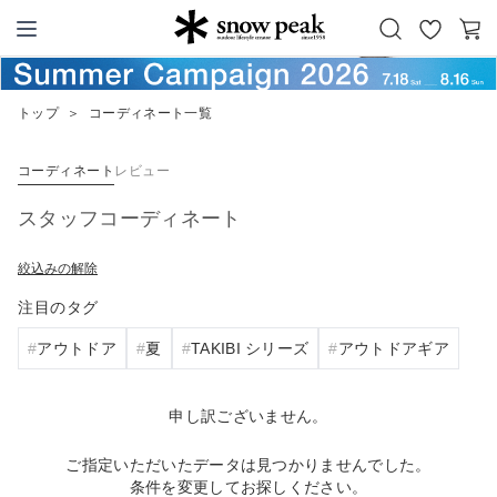
お
カ
Snow Peak
気
ー
に
ト
トップ
＞
コーディネート一覧
入
り
コーディネート
レビュー
スタッフコーディネート
絞込みの解除
注目のタグ
アウトドア
夏
TAKIBI シリーズ
アウトドアギア
申し訳ございません。
ご指定いただいたデータは見つかりませんでした。
条件を変更してお探しください。