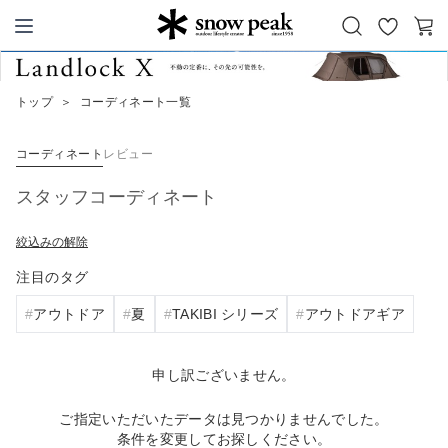
お
カ
Snow Peak
気
ー
に
ト
トップ
＞
コーディネート一覧
入
り
コーディネート
レビュー
スタッフコーディネート
絞込みの解除
注目のタグ
アウトドア
夏
TAKIBI シリーズ
アウトドアギア
申し訳ございません。
ご指定いただいたデータは見つかりませんでした。
条件を変更してお探しください。