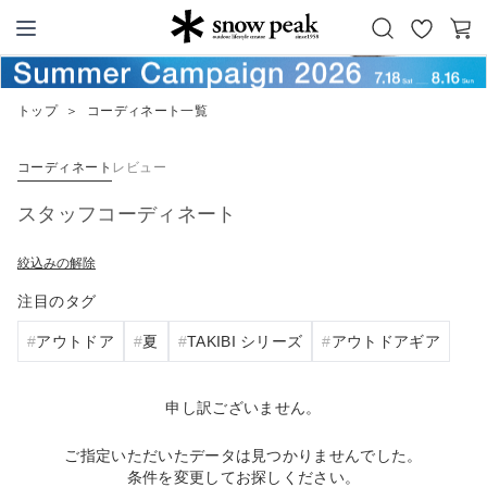
お
カ
Snow Peak
気
ー
に
ト
トップ
＞
コーディネート一覧
入
り
コーディネート
レビュー
スタッフコーディネート
絞込みの解除
注目のタグ
アウトドア
夏
TAKIBI シリーズ
アウトドアギア
申し訳ございません。
ご指定いただいたデータは見つかりませんでした。
条件を変更してお探しください。