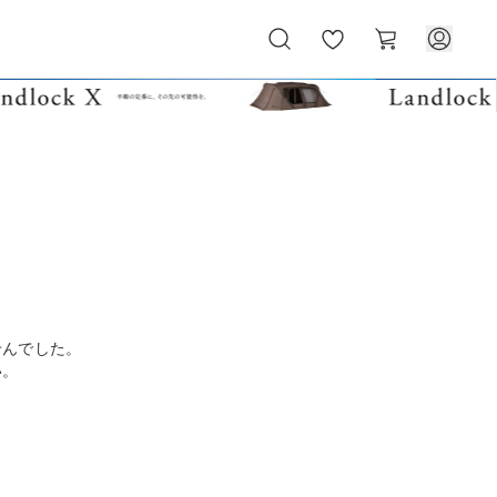
お
カ
気
ー
に
ト
入
り
せんでした。
い。