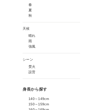
春
夏
秋
天候
晴れ
雨
強風
シーン
焚火
設営
身長から探す
140～149cm
150～159cm
160～169cm