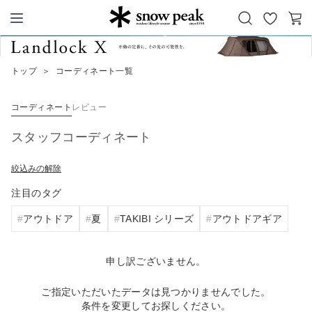
お
カ
Snow Peak
気
ー
に
ト
トップ
＞
コーディネート一覧
入
り
コーディネート
レビュー
スタッフコーディネート
絞込みの解除
注目のタグ
アウトドア
夏
TAKIBI シリーズ
アウトドアギア
申し訳ございません。
ご指定いただいたデータは見つかりませんでした。
条件を変更してお探しください。