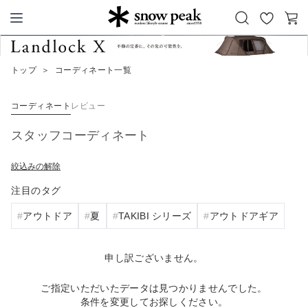
お
カ
Snow Peak
気
ー
に
ト
トップ
＞
コーディネート一覧
入
り
コーディネート
レビュー
スタッフコーディネート
絞込みの解除
注目のタグ
アウトドア
夏
TAKIBI シリーズ
アウトドアギア
申し訳ございません。
ご指定いただいたデータは見つかりませんでした。
条件を変更してお探しください。