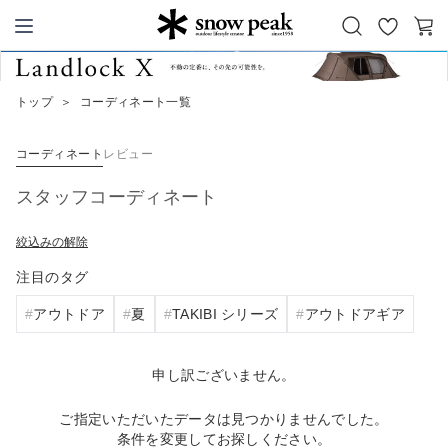
お
カ
Snow Peak
気
ー
に
ト
トップ
＞
コーディネート一覧
入
り
コーディネート
レビュー
スタッフコーディネート
絞込みの解除
注目のタグ
アウトドア
夏
TAKIBI シリーズ
アウトドアギア
申し訳ございません。
ご指定いただいたデータは見つかりませんでした。
条件を変更してお探しください。