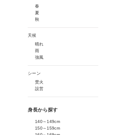
春
夏
秋
天候
晴れ
雨
強風
シーン
焚火
設営
身長から探す
140～149cm
150～159cm
160～169cm