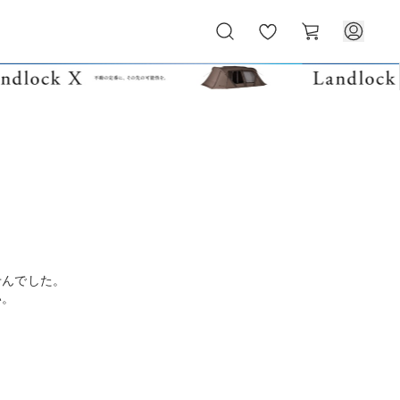
お
カ
気
ー
に
ト
入
り
せんでした。
い。