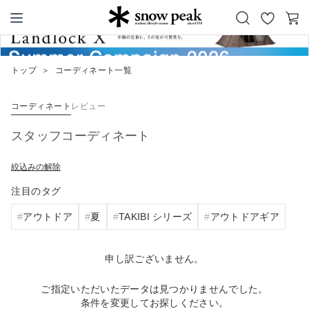
お
カ
Snow Peak
気
ー
に
ト
トップ
＞
コーディネート一覧
入
り
コーディネート
レビュー
スタッフコーディネート
絞込みの解除
注目のタグ
アウトドア
夏
TAKIBI シリーズ
アウトドアギア
申し訳ございません。
ご指定いただいたデータは見つかりませんでした。
条件を変更してお探しください。