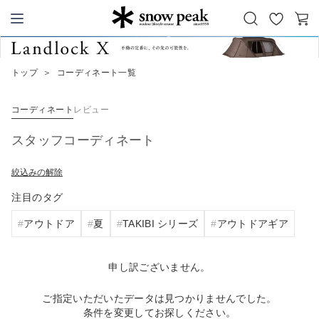
お
カ
Snow Peak
気
ー
に
ト
トップ
＞
コーディネート一覧
入
り
コーディネート
レビュー
スタッフコーディネート
絞込みの解除
注目のタグ
アウトドア
夏
TAKIBI シリーズ
アウトドアギア
申し訳ございません。
ご指定いただいたデータは見つかりませんでした。
条件を変更してお探しください。