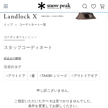
お
カ
Snow Peak
気
ー
に
ト
トップ
＞
コーディネート一覧
入
り
コーディネート
レビュー
スタッフコーディネート
絞込みの解除
注目のタグ
アウトドア
夏
TAKIBI シリーズ
アウトドアギア
申し訳ございません。
ご指定いただいたデータは見つかりませんでした。
条件を変更してお探しください。