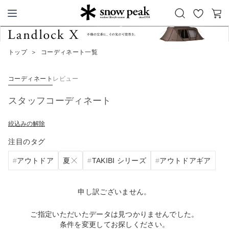
お
カ
Snow Peak
気
ー
に
ト
トップ
＞
コーディネート一覧
入
り
コーディネート
レビュー
スタッフコーディネート
絞込みの解除
注目のタグ
夏
アウトドア
TAKIBI シリーズ
アウトドアギア
申し訳ございません。
ご指定いただいたデータは見つかりませんでした。
条件を変更してお探しください。