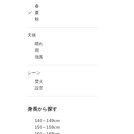
春
夏
秋
天候
晴れ
雨
強風
シーン
焚火
設営
身長から探す
140～149cm
150～159cm
160～169cm