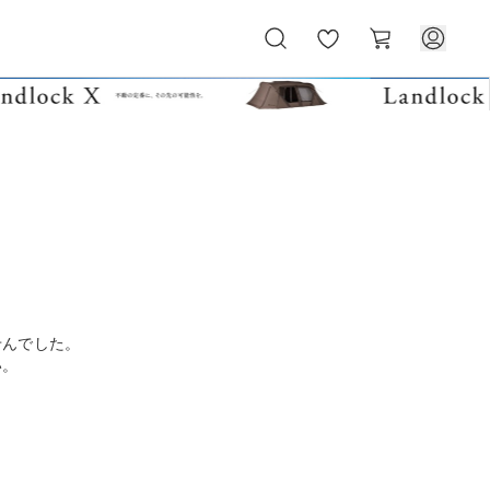
お
カ
気
ー
に
ト
入
り
せんでした。
い。