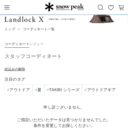
お
カ
Snow Peak
気
ー
に
ト
トップ
＞
コーディネート一覧
入
り
コーディネート
レビュー
スタッフコーディネート
絞込みの解除
注目のタグ
アウトドア
夏
TAKIBI シリーズ
アウトドアギア
申し訳ございません。
ご指定いただいたデータは見つかりませんでした。
条件を変更してお探しください。