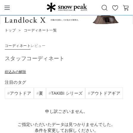
お
カ
Snow Peak
気
ー
に
ト
トップ
＞
コーディネート一覧
入
り
コーディネート
レビュー
スタッフコーディネート
絞込みの解除
注目のタグ
アウトドア
夏
TAKIBI シリーズ
アウトドアギア
申し訳ございません。
ご指定いただいたデータは見つかりませんでした。
条件を変更してお探しください。