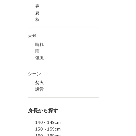
春
夏
秋
天候
晴れ
雨
強風
シーン
焚火
設営
身長から探す
140～149cm
150～159cm
160～169cm