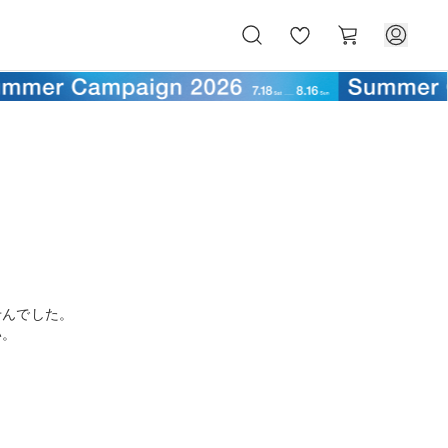
お
カ
気
ー
に
ト
入
り
せんでした。
い。