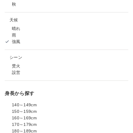
秋
天候
晴れ
雨
強風
シーン
焚火
設営
身長から探す
140～149cm
150～159cm
160～169cm
170～179cm
180～189cm