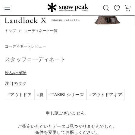
お
カ
Snow Peak
気
ー
に
ト
トップ
＞
コーディネート一覧
入
り
コーディネート
レビュー
スタッフコーディネート
絞込みの解除
注目のタグ
アウトドア
夏
TAKIBI シリーズ
アウトドアギア
申し訳ございません。
ご指定いただいたデータは見つかりませんでした。
条件を変更してお探しください。