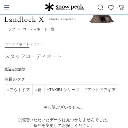
お
カ
Snow Peak
気
ー
に
ト
トップ
＞
コーディネート一覧
入
り
コーディネート
レビュー
スタッフコーディネート
絞込みの解除
注目のタグ
アウトドア
夏
TAKIBI シリーズ
アウトドアギア
申し訳ございません。
ご指定いただいたデータは見つかりませんでした。
条件を変更してお探しください。