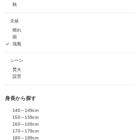
秋
天候
晴れ
雨
強風
シーン
焚火
設営
身長から探す
140～149cm
150～159cm
160～169cm
170～179cm
180～189cm