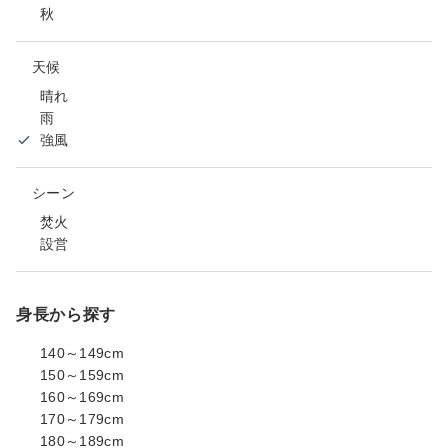
秋
天候
晴れ
雨
強風
シーン
焚火
設営
身長から探す
140～149cm
150～159cm
160～169cm
170～179cm
180～189cm