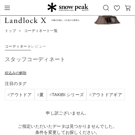
お
カ
Snow Peak
気
ー
に
ト
トップ
＞
コーディネート一覧
入
り
コーディネート
レビュー
スタッフコーディネート
絞込みの解除
注目のタグ
アウトドア
夏
TAKIBI シリーズ
アウトドアギア
申し訳ございません。
ご指定いただいたデータは見つかりませんでした。
条件を変更してお探しください。