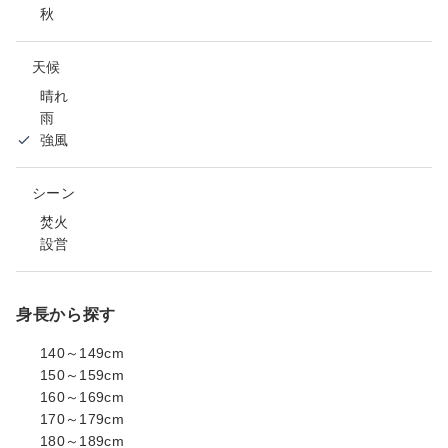
秋
天候
晴れ
雨
強風
シーン
焚火
設営
身長から探す
140～149cm
150～159cm
160～169cm
170～179cm
180～189cm