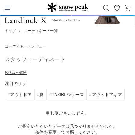
お
カ
Snow Peak
気
ー
に
ト
トップ
＞
コーディネート一覧
入
り
コーディネート
レビュー
スタッフコーディネート
絞込みの解除
注目のタグ
アウトドア
夏
TAKIBI シリーズ
アウトドアギア
申し訳ございません。
ご指定いただいたデータは見つかりませんでした。
条件を変更してお探しください。