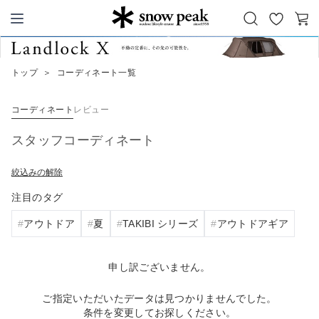
お
カ
Snow Peak
気
ー
に
ト
トップ
＞
コーディネート一覧
入
り
コーディネート
レビュー
スタッフコーディネート
絞込みの解除
注目のタグ
アウトドア
夏
TAKIBI シリーズ
アウトドアギア
申し訳ございません。
ご指定いただいたデータは見つかりませんでした。
条件を変更してお探しください。