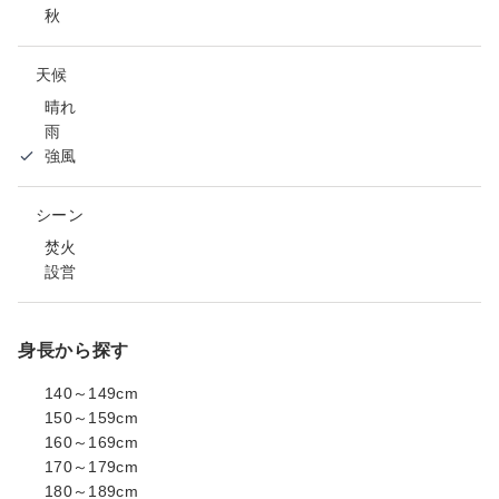
秋
天候
晴れ
雨
強風
シーン
焚火
設営
身長から探す
140～149cm
150～159cm
160～169cm
170～179cm
180～189cm