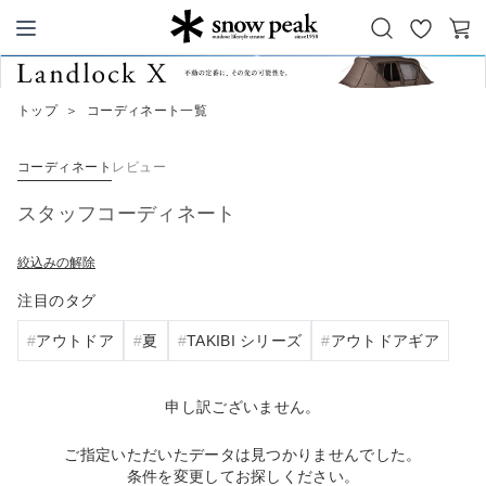
お
カ
Snow Peak
気
ー
に
ト
トップ
＞
コーディネート一覧
入
り
コーディネート
レビュー
スタッフコーディネート
絞込みの解除
注目のタグ
アウトドア
夏
TAKIBI シリーズ
アウトドアギア
申し訳ございません。
ご指定いただいたデータは見つかりませんでした。
条件を変更してお探しください。