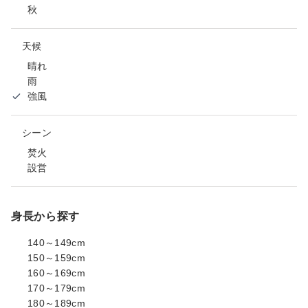
秋
天候
晴れ
雨
強風
シーン
焚火
設営
身長から探す
140～149cm
150～159cm
160～169cm
170～179cm
180～189cm