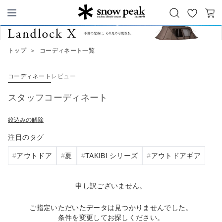
お
カ
Snow Peak
気
ー
に
ト
トップ
＞
コーディネート一覧
入
り
コーディネート
レビュー
スタッフコーディネート
絞込みの解除
注目のタグ
アウトドア
夏
TAKIBI シリーズ
アウトドアギア
申し訳ございません。
ご指定いただいたデータは見つかりませんでした。
条件を変更してお探しください。