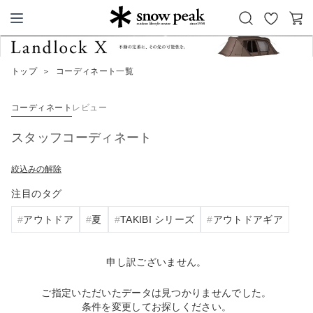
お
カ
Snow Peak
気
ー
に
ト
トップ
＞
コーディネート一覧
入
り
コーディネート
レビュー
スタッフコーディネート
絞込みの解除
注目のタグ
アウトドア
夏
TAKIBI シリーズ
アウトドアギア
申し訳ございません。
ご指定いただいたデータは見つかりませんでした。
条件を変更してお探しください。