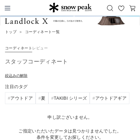
お
カ
Snow Peak
気
ー
に
ト
トップ
＞
コーディネート一覧
入
り
コーディネート
レビュー
スタッフコーディネート
絞込みの解除
注目のタグ
アウトドア
夏
TAKIBI シリーズ
アウトドアギア
申し訳ございません。
ご指定いただいたデータは見つかりませんでした。
条件を変更してお探しください。