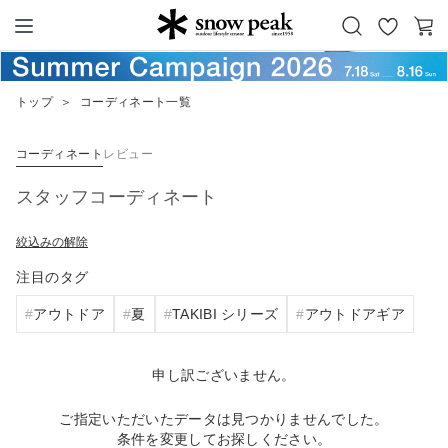
お
カ
Snow Peak
気
ー
に
ト
トップ
＞
コーディネート一覧
入
り
コーディネート
レビュー
スタッフコーディネート
絞込みの解除
注目のタグ
アウトドア
夏
TAKIBI シリーズ
アウトドアギア
申し訳ございません。
ご指定いただいたデータは見つかりませんでした。
条件を変更してお探しください。