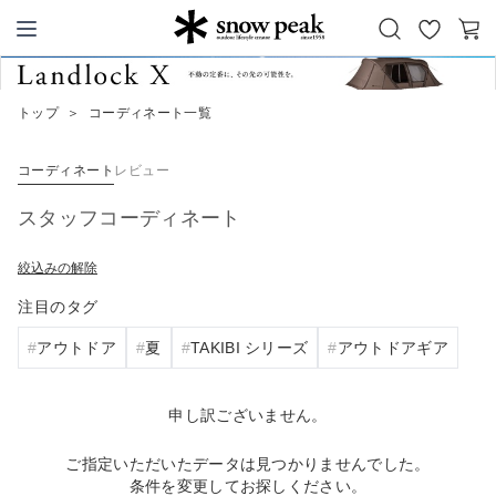
お
カ
Snow Peak
気
ー
に
ト
トップ
＞
コーディネート一覧
入
り
コーディネート
レビュー
スタッフコーディネート
絞込みの解除
注目のタグ
アウトドア
夏
TAKIBI シリーズ
アウトドアギア
申し訳ございません。
ご指定いただいたデータは見つかりませんでした。
条件を変更してお探しください。