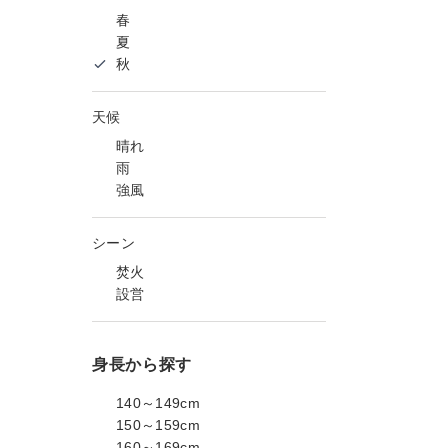
春
夏
秋
天候
晴れ
雨
強風
シーン
焚火
設営
身長から探す
140～149cm
150～159cm
160～169cm