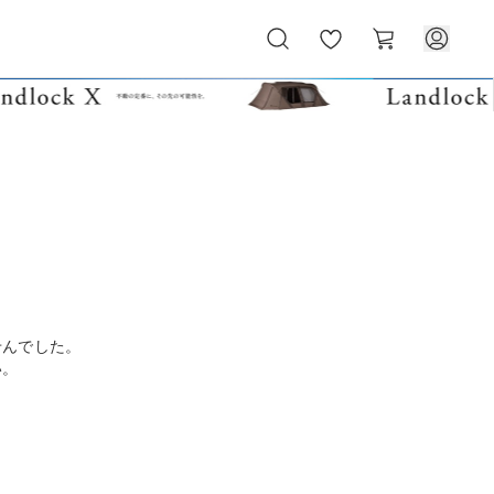
お
カ
気
ー
に
ト
入
り
せんでした。
い。