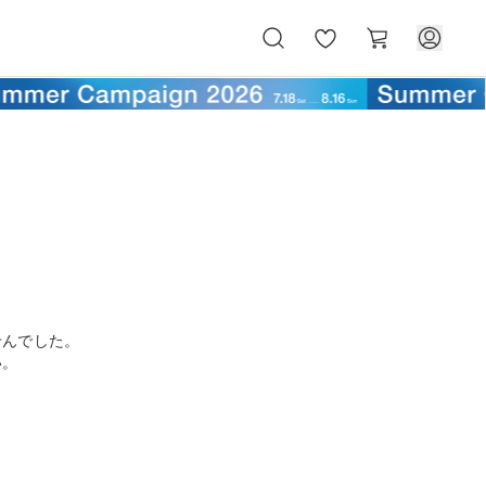
お
カ
気
ー
に
ト
入
り
せんでした。
い。