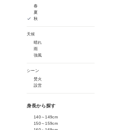
春
夏
秋
天候
晴れ
雨
強風
シーン
焚火
設営
身長から探す
140～149cm
150～159cm
160～169cm