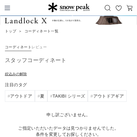
お
カ
Snow Peak
気
ー
に
ト
トップ
＞
コーディネート一覧
入
り
コーディネート
レビュー
スタッフコーディネート
絞込みの解除
注目のタグ
アウトドア
夏
TAKIBI シリーズ
アウトドアギア
申し訳ございません。
ご指定いただいたデータは見つかりませんでした。
条件を変更してお探しください。