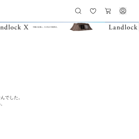
お
カ
気
ー
に
ト
入
り
せんでした。
い。