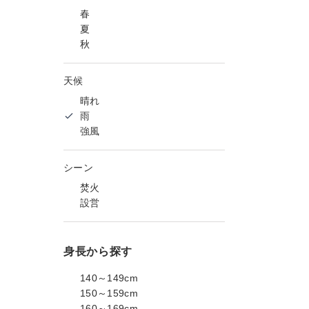
春
夏
秋
天候
晴れ
雨
強風
シーン
焚火
設営
身長から探す
140～149cm
150～159cm
160～169cm