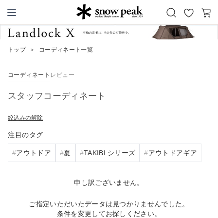
お
カ
Snow Peak
気
ー
に
ト
トップ
＞
コーディネート一覧
入
り
コーディネート
レビュー
スタッフコーディネート
絞込みの解除
注目のタグ
アウトドア
夏
TAKIBI シリーズ
アウトドアギア
申し訳ございません。
ご指定いただいたデータは見つかりませんでした。
条件を変更してお探しください。