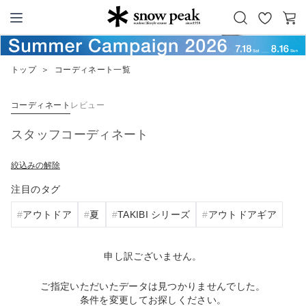
お
カ
Snow Peak
気
ー
に
ト
トップ
＞
コーディネート一覧
入
り
コーディネート
レビュー
スタッフコーディネート
絞込みの解除
注目のタグ
アウトドア
夏
TAKIBI シリーズ
アウトドアギア
申し訳ございません。
ご指定いただいたデータは見つかりませんでした。
条件を変更してお探しください。