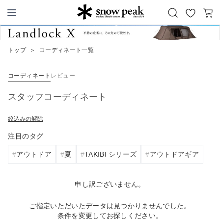
お
カ
Snow Peak
気
ー
に
ト
トップ
＞
コーディネート一覧
入
り
コーディネート
レビュー
スタッフコーディネート
絞込みの解除
注目のタグ
アウトドア
夏
TAKIBI シリーズ
アウトドアギア
申し訳ございません。
ご指定いただいたデータは見つかりませんでした。
条件を変更してお探しください。