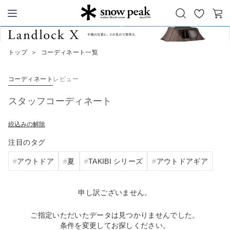
お
カ
Snow Peak
気
ー
に
ト
トップ
＞
コーディネート一覧
入
り
コーディネート
レビュー
スタッフコーディネート
絞込みの解除
注目のタグ
アウトドア
夏
TAKIBI シリーズ
アウトドアギア
申し訳ございません。
ご指定いただいたデータは見つかりませんでした。
条件を変更してお探しください。