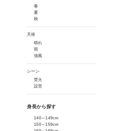
春
夏
秋
天候
晴れ
雨
強風
シーン
焚火
設営
身長から探す
140～149cm
150～159cm
160～169cm