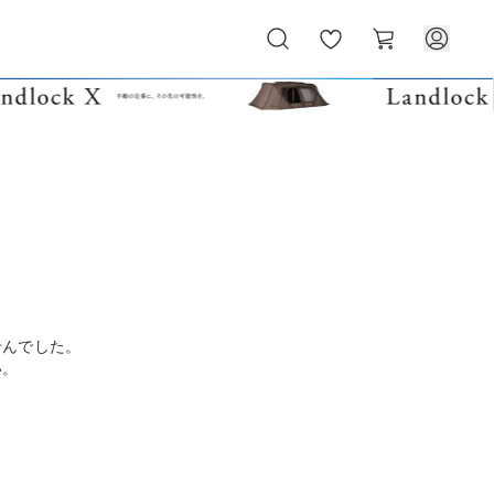
お
カ
気
ー
に
ト
入
り
せんでした。
い。