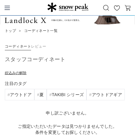
お
カ
Snow Peak
気
ー
に
ト
トップ
＞
コーディネート一覧
入
り
コーディネート
レビュー
スタッフコーディネート
絞込みの解除
注目のタグ
アウトドア
夏
TAKIBI シリーズ
アウトドアギア
申し訳ございません。
ご指定いただいたデータは見つかりませんでした。
条件を変更してお探しください。