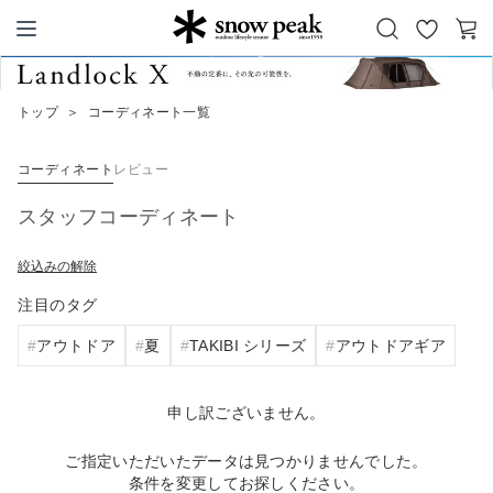
お
カ
Snow Peak
気
ー
に
ト
トップ
＞
コーディネート一覧
入
り
コーディネート
レビュー
スタッフコーディネート
絞込みの解除
注目のタグ
アウトドア
夏
TAKIBI シリーズ
アウトドアギア
申し訳ございません。
ご指定いただいたデータは見つかりませんでした。
条件を変更してお探しください。