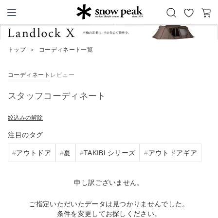
お
カ
Snow Peak
気
ー
に
ト
トップ
＞
コーディネート一覧
入
り
コーディネート
レビュー
スタッフコーディネート
絞込みの解除
注目のタグ
アウトドア
夏
TAKIBI シリーズ
アウトドアギア
申し訳ございません。
ご指定いただいたデータは見つかりませんでした。
条件を変更してお探しください。