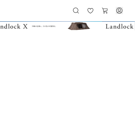
お
カ
気
ー
に
ト
入
り