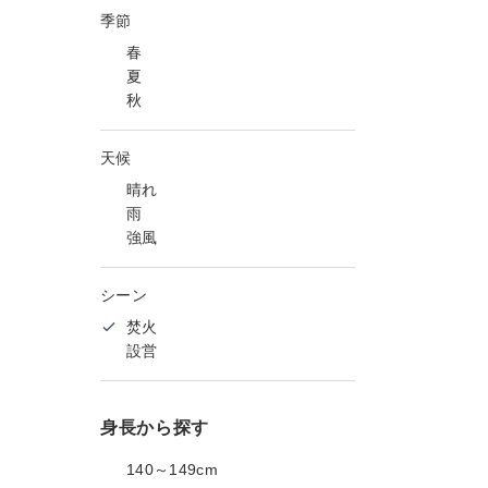
季節
春
夏
秋
天候
晴れ
雨
強風
シーン
焚火
設営
身長から探す
140～149cm