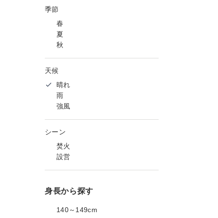
季節
春
夏
秋
天候
晴れ
雨
強風
シーン
焚火
設営
身長から探す
140～149cm