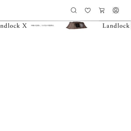
お
カ
気
ー
に
ト
入
り