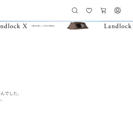
お
カ
気
ー
に
ト
入
り
せんでした。
い。