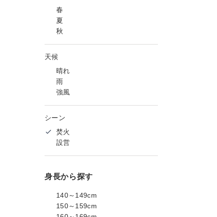
春
夏
秋
天候
晴れ
雨
強風
シーン
焚火
設営
身長から探す
140～149cm
150～159cm
160～169cm