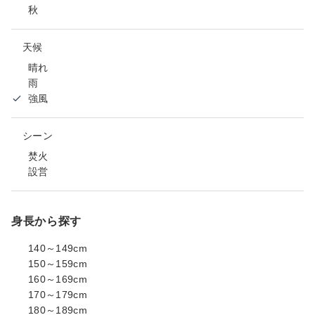
秋
天候
晴れ
雨
強風
シーン
焚火
設営
身長から探す
140～149cm
150～159cm
160～169cm
170～179cm
180～189cm