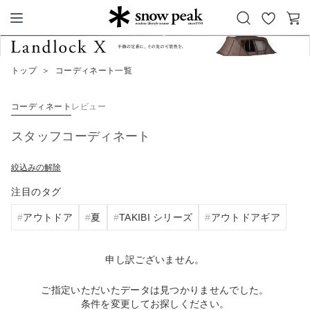
お
カ
Snow Peak
気
ー
に
ト
トップ
＞
コーディネート一覧
入
り
コーディネート
レビュー
スタッフコーディネート
絞込みの解除
注目のタグ
アウトドア
夏
TAKIBI シリーズ
アウトドアギア
申し訳ございません。
ご指定いただいたデータは見つかりませんでした。
条件を変更してお探しください。